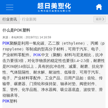
行业资讯
行业新闻
返回
什么是POK塑料
来源：本站
时间：2019/7/11 14:16:59
POK
聚酮是利用一氧化碳、乙二胺（ethylene）、丙烯（p
ropylene）等制成的型高分子材料，可用于汽车、电子、
产业材料零配件。
POK
中文（聚酮）材料与尼龙相比，抗冲
击力要强3倍，对化学物质的稳定性也要强1.4~2.5倍，耐磨性
是POM的14倍以上，具有的抗冲击性、减重、耐磨、抗化学
性、气体阻隔性、耐水解、耐油性、低噪音、可用于汽车、
电子、产业材料零配件、工业产品、日用产品如：齿轮、传
输带、碾磨器、门滑轮和保持架、轴承衬垫、阀密封件、
泵、管件、化学品瓶、净水器阀、吸尘器底盘、波纹管、滑
动轴承等。
POK
塑料