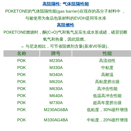
高阻隔性: 气体阻隔性能
POKETONE的气体阻隔性能(gas barrier)在现存的高分子材料中 ，
与被使用为食品包装材料的EVOH是同等水准
高阻燃性
POKETONE燃烧时，酮(C=O)气和氢气反应生成水形成碴，碴层切断
氧气和热量，因此阻燃。
→ 与尼龙相比，可节省阻燃剂含量(基准V0等级)。
名称
牌号
性能
POK
M230A
高流动性
POK
M330A
中粘度
POK
M340A
高耐温
POK
M620A
高粘度挤出级
POK
M630A
高冲击性能
POK
M640A
低温高冲击性能
POK
M730A
超高年度挤出级
POK
M230AG6BA
低粘度，30%玻纤增强
POK
M330AG4BA
中粘度，20%玻纤增强