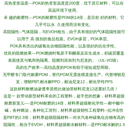
高热变形温度---POK的热变形温度是200度，优于其它材料，可以在
高温环境下使用。
卓 越的耐磨性---POK的耐磨性是POM的14倍，是目前 好的材料。它
几乎可以永 久使用而没有变化。
高阻隔性--气体阻隔，与EVOH相当，由于具有很好的气体阻隔性能可
以用于 高 级别的食品包装。EVOH多层，POK单层。
POK具有杰出的碳氢化合物阻隔性能，以及很好的抗化学性。
优良的阻燃效果---POK燃烧时氢原子和酮基反应生成水，积碳层覆盖
表面使其与氧和热隔离。阻燃剂添加剂为尼龙的。（UL-VO级）
高的生产效率---高结晶度的POK有助于缩短成型周期。
无甲醛专门取代耐磨POM，替代POM无需改模直接生产。代替增韧尼
龙，增韧PBT,耐水解PPO，耐油尼龙12，耐化学性PPS
这款材料耐燃油渗透率居然比做油管材料尼龙12还要好几倍！
这是一 款带动新型材料革命的工程塑料，超乎您的想象，材料界超级
耐磨新宠儿----是POM耐磨的14倍，材料界超级耐化学性---耐中酸中
碱，各种燃油，各种化工溶剂，材料界超级韧性工程塑料--抗冲击性
是PBT的2.3倍，材料界超级阻隔材料---对水汽各种碳氢化合物有高的
阻隔性，相当于EVOH，材料界超级耐水解材料---是PPO耐水解的1.3