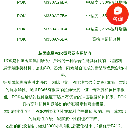
POK
M330AG6BA
中粘度，30%玻纤增强
POK
M330AG7BA
中粘度，35%玻纤增强
POK
M330AG9BA
中粘度，45%玻纤增强
POK
M330AN6DA
高抗冲超韧改性
韩国晓星
POK
型号及应用简介
POK是韩国晓星集团研发生产出的一种综合性能其优良的工程塑料，
属于聚酮类材料，是由CO、乙烯、丙烯聚合而成的新型绿色聚合物材
料。
经测试其具有高冲击强度，相比尼龙、PBT冲击强度要高230%，杰出
的抗水解性。通常PA66有很高的拉伸强度，但冲击强度和伸长率很
低，POK在足够的拉伸强度下还具有优异的冲击强度和伸长率。POK
具有高的韧性和足够好的抗张强度和弯曲模量。
杰出的抗化学性--POK在抗化学性在塑料当中是顶 级的。由于其杰出
的抗耐性在酸、碱溶液中性能也不下降。
杰出的耐燃油性，经过3000小时测试后变化很小，2倍优于PA12。